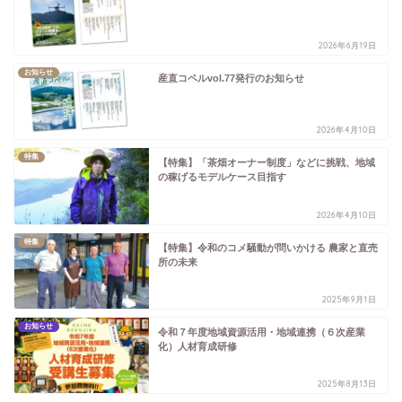
2026年6月19日
お知らせ
産直コペルvol.77発行のお知らせ
2026年4月10日
特集
【特集】「茶畑オーナー制度」などに挑戦、地域
の稼げるモデルケース目指す
2026年4月10日
特集
【特集】令和のコメ騒動が問いかける 農家と直売
所の未来
2025年9月1日
お知らせ
令和７年度地域資源活用・地域連携（６次産業
化）人材育成研修
2025年8月13日