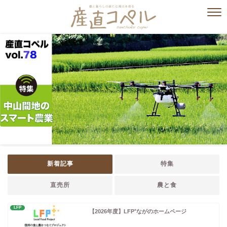
新着記事
特集
直売所
農と食
LFP
【2026年度】LFP⁺ながのホームページ