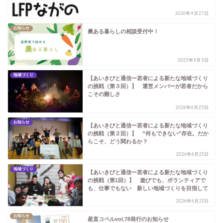
2026年4月27日
お知らせ
農ある暮らしの相談受付中！
2025年9月5日
地域づくり
【あいきびと通信ー若者による新たな地域づくり
の挑戦（第３回）】 運営メンバーが若者だから
こその難しさ
2026年6月25日
お知らせ
【あいきびと通信ー若者による新たな地域づくり
の挑戦（第２回）】 ”何もできない”存在。だか
らこそ、どう関わるか？
2026年6月23日
地域づくり
【あいきびと通信ー若者による新たな地域づくり
の挑戦（第1回）】 遊びでも、ボランティアで
も、仕事でもない 新しい地域づくりを目指して
2026年6月23日
お知らせ
産直コペルvol.78発行のお知らせ