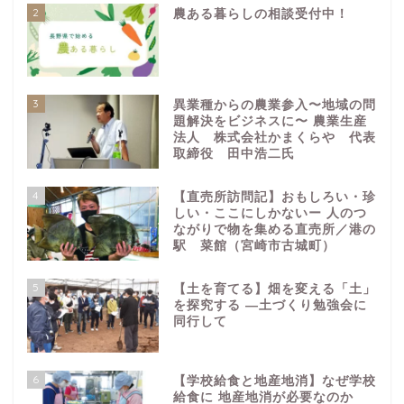
2
農ある暮らしの相談受付中！
3
異業種からの農業参入〜地域の問
題解決をビジネスに〜 農業生産
法人 株式会社かまくらや 代表
取締役 田中浩二氏
4
【直売所訪問記】おもしろい・珍
しい・ここにしかないー 人のつ
ながりで物を集める直売所／港の
駅 菜館（宮崎市古城町）
5
【土を育てる】畑を変える「土」
を探究する ―土づくり勉強会に
同行して
6
【学校給食と地産地消】なぜ学校
給食に 地産地消が必要なのか