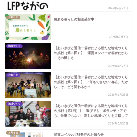
2026年4月27日
お知らせ
農ある暮らしの相談受付中！
2025年9月5日
地域づくり
【あいきびと通信ー若者による新たな地域づくり
の挑戦（第３回）】 運営メンバーが若者だから
こその難しさ
2026年6月25日
お知らせ
【あいきびと通信ー若者による新たな地域づくり
の挑戦（第２回）】 ”何もできない”存在。だか
らこそ、どう関わるか？
2026年6月23日
地域づくり
【あいきびと通信ー若者による新たな地域づくり
の挑戦（第1回）】 遊びでも、ボランティアで
も、仕事でもない 新しい地域づくりを目指して
2026年6月23日
お知らせ
産直コペルvol.78発行のお知らせ