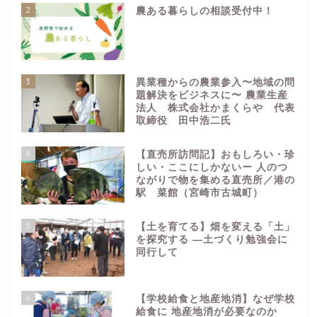
2
農ある暮らしの相談受付中！
3
異業種からの農業参入〜地域の問
題解決をビジネスに〜 農業生産
法人 株式会社かまくらや 代表
取締役 田中浩二氏
4
【直売所訪問記】おもしろい・珍
しい・ここにしかないー 人のつ
ながりで物を集める直売所／港の
駅 菜館（宮崎市古城町）
5
【土を育てる】畑を変える「土」
を探究する ―土づくり勉強会に
同行して
6
【学校給食と地産地消】なぜ学校
給食に 地産地消が必要なのか