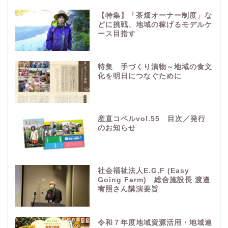
【特集】「茶畑オーナー制度」な
どに挑戦、地域の稼げるモデルケ
ース目指す
特集 手づくり漬物～地域の食文
化を明日につなぐために
産直コペルvol.55 目次／発行
のお知らせ
社会福祉法人E.G.F (Easy
Going Farm) 総合施設長 渡邉
宥照さん講演要旨
令和７年度地域資源活用・地域連