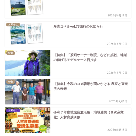
2026年6月19日
お知らせ
産直コペルvol.77発行のお知らせ
2026年4月10日
特集
【特集】「茶畑オーナー制度」などに挑戦、地域
の稼げるモデルケース目指す
2026年4月10日
特集
【特集】令和のコメ騒動が問いかける 農家と直売
所の未来
2025年9月1日
お知らせ
令和７年度地域資源活用・地域連携（６次産業
化）人材育成研修
2025年8月13日