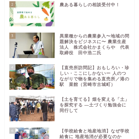
2
農ある暮らしの相談受付中！
3
異業種からの農業参入〜地域の問
題解決をビジネスに〜 農業生産
法人 株式会社かまくらや 代表
取締役 田中浩二氏
4
【直売所訪問記】おもしろい・珍
しい・ここにしかないー 人のつ
ながりで物を集める直売所／港の
駅 菜館（宮崎市古城町）
5
【土を育てる】畑を変える「土」
を探究する ―土づくり勉強会に
同行して
6
【学校給食と地産地消】なぜ学校
給食に 地産地消が必要なのか