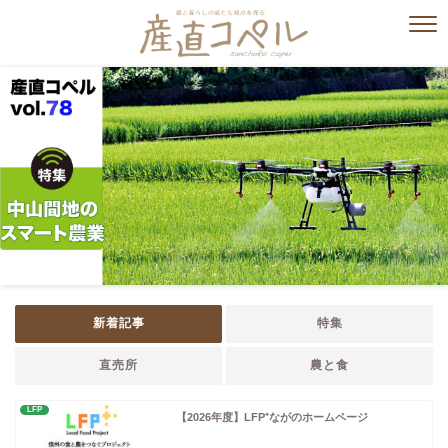
新着記事
特集
直売所
農と食
LFP
【2026年度】LFP⁺ながのホームページ