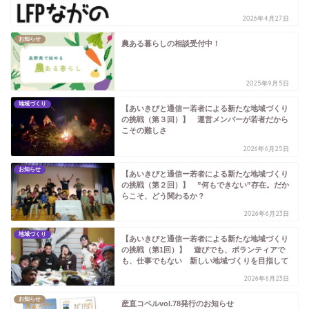
2026年4月27日
お知らせ
農ある暮らしの相談受付中！
2025年9月5日
地域づくり
【あいきびと通信ー若者による新たな地域づくり
の挑戦（第３回）】 運営メンバーが若者だから
こその難しさ
2026年6月25日
お知らせ
【あいきびと通信ー若者による新たな地域づくり
の挑戦（第２回）】 ”何もできない”存在。だか
らこそ、どう関わるか？
2026年6月23日
地域づくり
【あいきびと通信ー若者による新たな地域づくり
の挑戦（第1回）】 遊びでも、ボランティアで
も、仕事でもない 新しい地域づくりを目指して
2026年6月23日
お知らせ
産直コペルvol.78発行のお知らせ